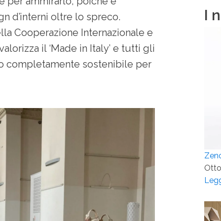
ore per ammirarlo, poiché è
I 
 d’interni oltre lo spreco.
ella Cooperazione Internazionale e
orizza il ‘Made in Italy’ e tutti gli
o completamente sostenibile per
Zen
Otto
Legg