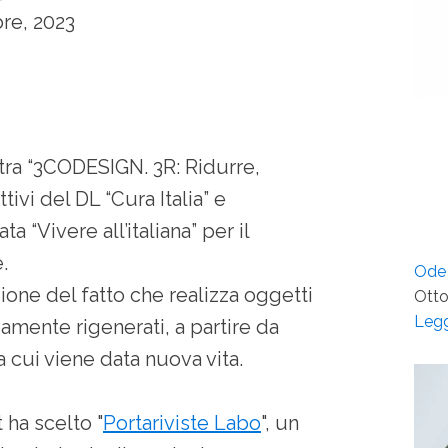
bre, 2023
stra “3CODESIGN. 3R: Ridurre,
tivi del DL “Cura Italia” e
a “Vivere all’italiana” per il
.
Ode
zione del fatto che realizza oggetti
Otto
Legg
amente rigenerati, a partire da
 a cui viene data nuova vita.
 ha scelto "
Portariviste Labo
", un