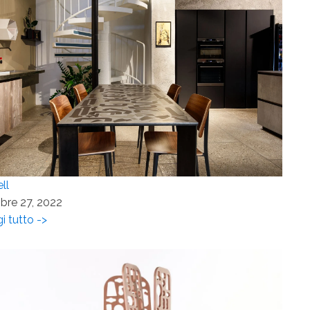
ll
bre 27, 2022
i tutto ->